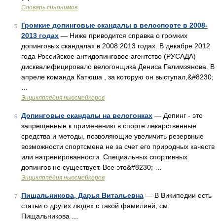
Словарь синонимов
Громкие допинговые скандалы в велоспорте в 2008-
5
2013 годах
— Ниже приводится справка о громких
допинговых скандалах в 2008 2013 годах. В декабре 2012
года Российское антидопинговое агентство (РУСАДА)
дисквалифицировало велогонщика Дениса Галимзянова. В
апреле команда Катюша , за которую он выступал,&#8230;
…
Энциклопедия ньюсмейкеров
Допинговые скандалы на велогонках
— Допинг ‑ это
6
запрещенные к применению в спорте лекарственные
средства и методы, позволяющие увеличить резервные
возможности спортсмена не за счет его природных качеств
или натренированности. Специальных спортивных
допингов не существует. Все это&#8230; …
Энциклопедия ньюсмейкеров
Пищальникова, Дарья Витальевна
— В Википедии есть
7
статьи о других людях с такой фамилией, см.
Пищальникова …