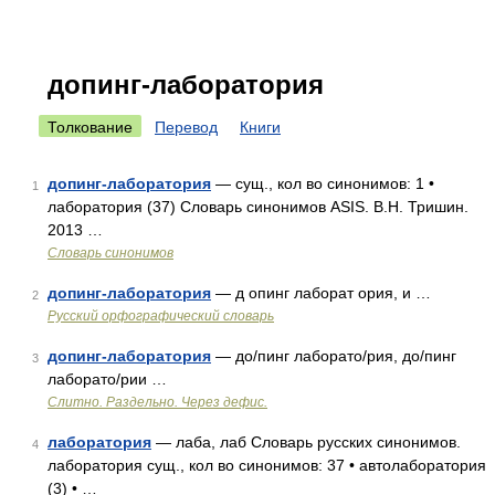
допинг-лаборатория
Толкование
Перевод
Книги
допинг-лаборатория
— сущ., кол во синонимов: 1 •
1
лаборатория (37) Словарь синонимов ASIS. В.Н. Тришин.
2013 …
Словарь синонимов
допинг-лаборатория
— д опинг лаборат ория, и …
2
Русский орфографический словарь
допинг-лаборатория
— до/пинг лаборато/рия, до/пинг
3
лаборато/рии …
Слитно. Раздельно. Через дефис.
лаборатория
— лаба, лаб Словарь русских синонимов.
4
лаборатория сущ., кол во синонимов: 37 • автолаборатория
(3) • …